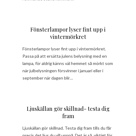
Fönsterlampor lyser fint upp i
vintermörkret
Fönsterlampor lyser fint upp i vintermörkret.
Passa på att ersätta julens belysning med en
lampa, för aldrig känns väl hemmet så mörkt som
när julbelysningen försvinner i januari eller i
september när dagen blir…
Ljuskällan gör skillnad- testa dig
fram
Ljuskällan gör skillnad. Testa dig fram tills du får
precis det ljus du vill uppnå. Det är så viktigt för