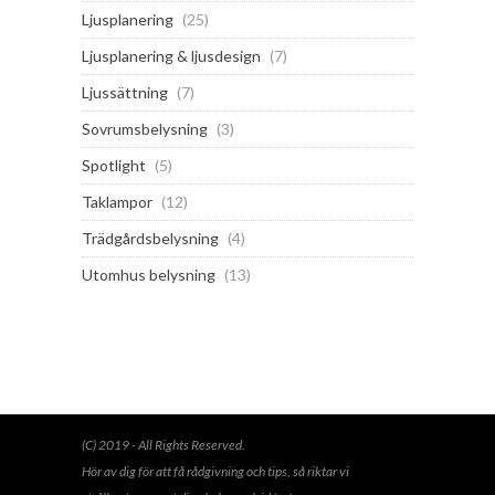
Ljusplanering
(25)
Ljusplanering & ljusdesign
(7)
Ljussättning
(7)
Sovrumsbelysning
(3)
Spotlight
(5)
Taklampor
(12)
Trädgårdsbelysning
(4)
Utomhus belysning
(13)
(C) 2019 - All Rights Reserved.
Hör av dig för att få rådgivning och tips, så riktar vi