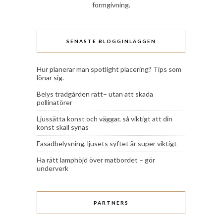
formgivning.
SENASTE BLOGGINLÄGGEN
Hur planerar man spotlight placering? Tips som
lönar sig.
Belys trädgården rätt– utan att skada
pollinatörer
Ljussätta konst och väggar, så viktigt att din
konst skall synas
Fasadbelysning, ljusets syftet är super viktigt
Ha rätt lamphöjd över matbordet – gör
underverk
PARTNERS