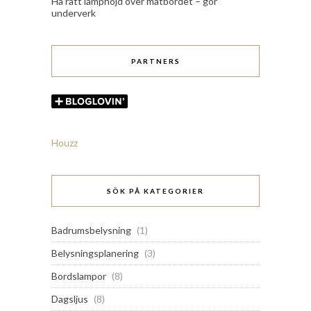
Ha rätt lamphöjd över matbordet – gör
underverk
PARTNERS
Houzz
SÖK PÅ KATEGORIER
Badrumsbelysning
(1)
Belysningsplanering
(3)
Bordslampor
(8)
Dagsljus
(8)