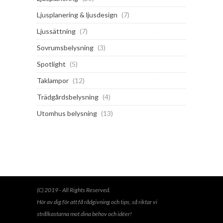
Ljusplanering & ljusdesign
(7)
Ljussättning
(7)
Sovrumsbelysning
(3)
Spotlight
(5)
Taklampor
(12)
Trädgårdsbelysning
(4)
Utomhus belysning
(13)
(C) 2019 - All Rights Reserved.
Hör av dig för att få rådgivning och tips, så riktar vi
strålkastarna mot dina behov och idéer!