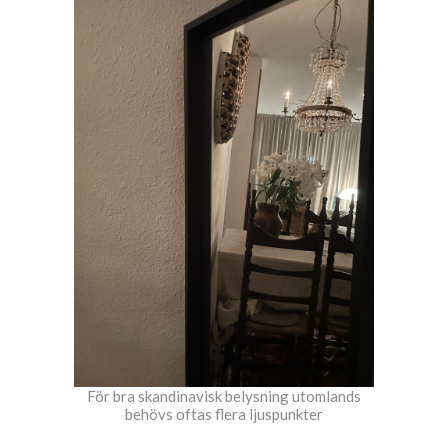
För bra skandinavisk belysning utomlands
behövs oftas flera ljuspunkter