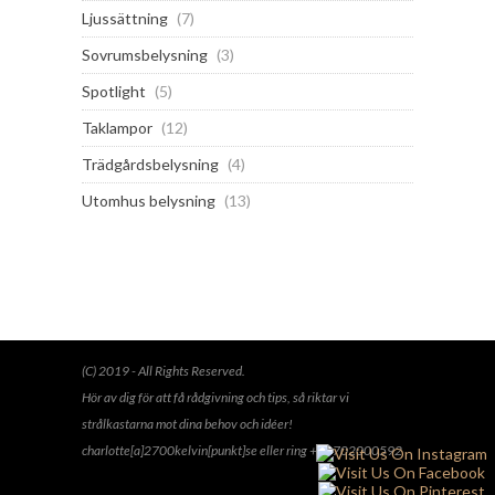
Ljussättning
(7)
Sovrumsbelysning
(3)
Spotlight
(5)
Taklampor
(12)
Trädgårdsbelysning
(4)
Utomhus belysning
(13)
(C) 2019 - All Rights Reserved.
Hör av dig för att få rådgivning och tips, så riktar vi
strålkastarna mot dina behov och idéer!
charlotte[a]2700kelvin[punkt]se eller ring +46702000592