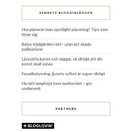
SENASTE BLOGGINLÄGGEN
Hur planerar man spotlight placering? Tips som
lönar sig.
Belys trädgården rätt– utan att skada
pollinatörer
Ljussätta konst och väggar, så viktigt att din
konst skall synas
Fasadbelysning, ljusets syftet är super viktigt
Ha rätt lamphöjd över matbordet – gör
underverk
PARTNERS