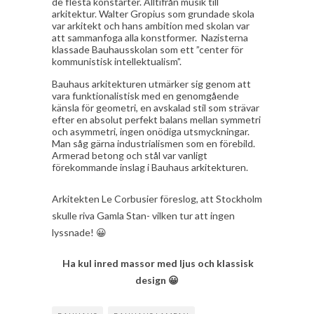
de flesta konstarter. Alltifrån musik till
arkitektur. Walter Gropius som grundade skola
var arkitekt och hans ambition med skolan var
att sammanfoga alla konstformer. Nazisterna
klassade Bauhausskolan som ett ”center för
kommunistisk intellektualism”.
Bauhaus arkitekturen utmärker sig genom att
vara funktionalistisk med en genomgående
känsla för geometri, en avskalad stil som strävar
efter en absolut perfekt balans mellan symmetri
och asymmetri, ingen onödiga utsmyckningar.
Man såg gärna industrialismen som en förebild.
Armerad betong och stål var vanligt
förekommande inslag i Bauhaus arkitekturen.
Arkitekten Le Corbusier föreslog, att Stockholm
skulle riva Gamla Stan- vilken tur att ingen
lyssnade! 😀
Ha kul inred massor med ljus och klassisk
design 😀