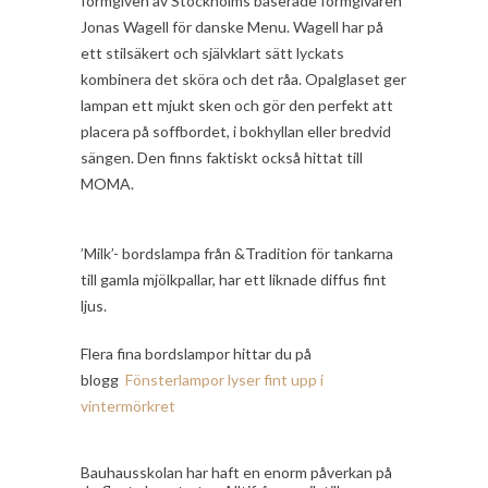
formgiven av Stockholms baserade formgivaren
Jonas Wagell för danske Menu. Wagell har på
ett stilsäkert och självklart sätt lyckats
kombinera det sköra och det råa. Opalglaset ger
lampan ett mjukt sken och gör den perfekt att
placera på soffbordet, i bokhyllan eller bredvid
sängen. Den finns faktiskt också hittat till
MOMA.
’Milk’- bordslampa från &Tradition för tankarna
till gamla mjölkpallar, har ett liknade diffus fint
ljus.
Flera fina bordslampor hittar du på
blogg
Fönsterlampor lyser fint upp i
vintermörkret
Bauhausskolan har haft en enorm påverkan på