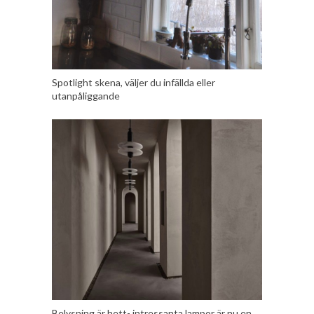
Spotlight skena, väljer du infällda eller
utanpåliggande
Belysning är hett- intressanta lampor är nu en