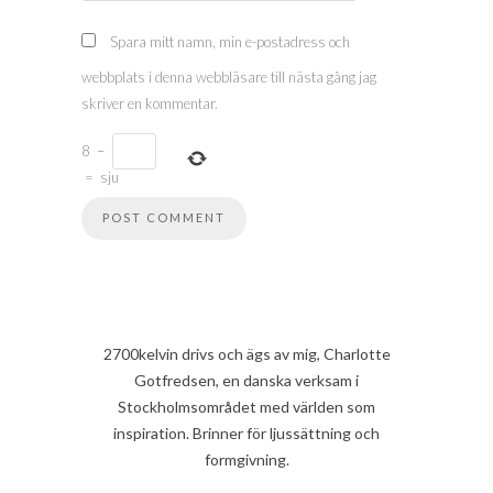
Spara mitt namn, min e-postadress och
webbplats i denna webbläsare till nästa gång jag
skriver en kommentar.
8
−
=
sju
2700kelvin drivs och ägs av mig, Charlotte
Gotfredsen, en danska verksam i
Stockholmsområdet med världen som
inspiration. Brinner för ljussättning och
formgivning.