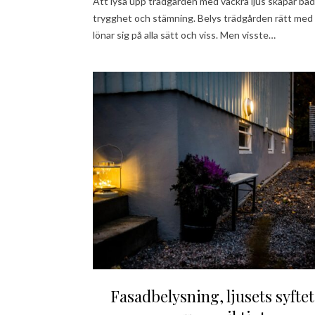
Att lysa upp trädgården med vackra ljus skapar bå
trygghet och stämning. Belys trädgården rätt me
lönar sig på alla sätt och viss. Men visste…
Fasadbelysning, ljusets syftet