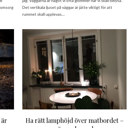
de
jag. Väggarna är något vi ofta glömmer när vi skall belysa.
d omsorg
Det vertikala ljuset på väggar är jätte viktigt för att
rummet skall upplevas…
 är
Ha rätt lamphöjd över matbordet –