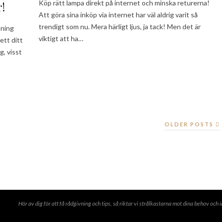
Köp rätt lampa direkt på internet och minska returerna!
!
Att göra sina inköp via internet har väl aldrig varit så
trendigt som nu. Mera härligt ljus, ja tack! Men det är
sning
viktigt att ha…
sett ditt
g, visst
OLDER POSTS
Hör av dig för att få rådgivning och tips, så riktar vi strålkastarna mot dina behov 