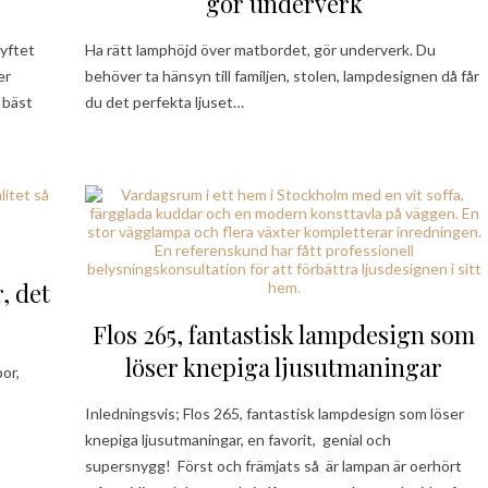
gör underverk
syftet
Ha rätt lamphöjd över matbordet, gör underverk. Du
er
behöver ta hänsyn till familjen, stolen, lampdesignen då får
 bäst
du det perfekta ljuset…
, det
Flos 265, fantastisk lampdesign som
löser knepiga ljusutmaningar
or,
Inledningsvis; Flos 265, fantastisk lampdesign som löser
knepiga ljusutmaningar, en favorit, genial och
supersnygg! Först och främjats så är lampan är oerhört