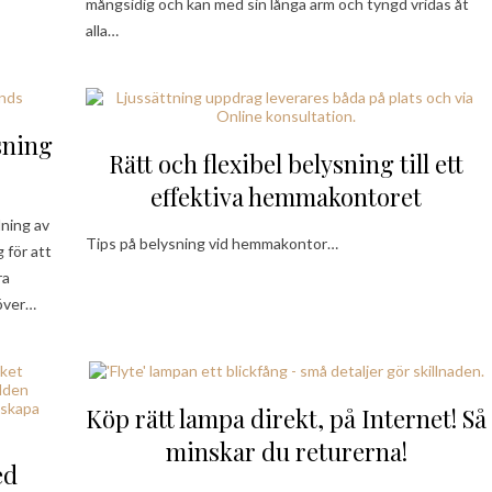
mångsidig och kan med sin långa arm och tyngd vridas åt
alla…
sning
Rätt och flexibel belysning till ett
effektiva hemmakontoret
dning av
Tips på belysning vid hemmakontor…
 för att
ra
höver…
Köp rätt lampa direkt, på Internet! Så
minskar du returerna!
ed