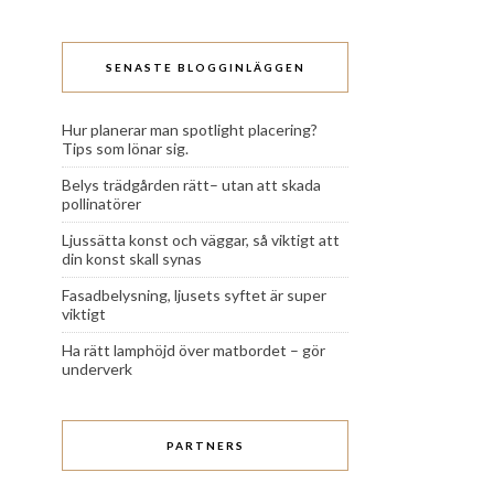
SENASTE BLOGGINLÄGGEN
Hur planerar man spotlight placering?
Tips som lönar sig.
Belys trädgården rätt– utan att skada
pollinatörer
Ljussätta konst och väggar, så viktigt att
din konst skall synas
Fasadbelysning, ljusets syftet är super
viktigt
Ha rätt lamphöjd över matbordet – gör
underverk
PARTNERS