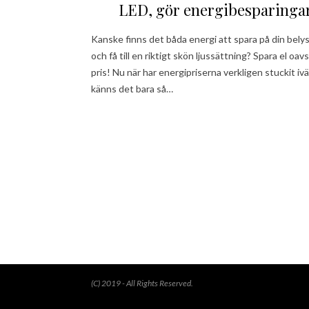
LED, gör energibesparing​ar
Kanske finns det båda energi att spara på din bely
och få till en riktigt skön ljussättning? Spara el oav
pris! Nu när har energipriserna verkligen stuckit ivä
känns det bara så…
(C) 2019 - All Rights Reserved.