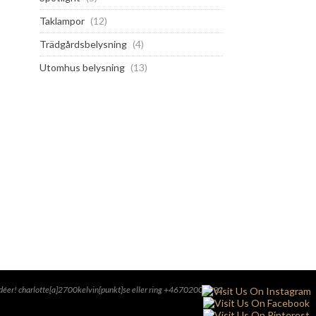
Taklampor
(12)
Trädgårdsbelysning
(4)
Utomhus belysning
(13)
och idéer! charlotte[a]2700kelvin[punkt]se eller ring +46702000592