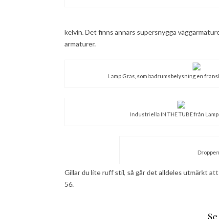
kelvin. Det finns annars supersnygga väggarmaturer
armaturer.
Lamp Gras, som badrumsbelysning en fransk 
Industriella IN THE TUBE från Lam
Droppen 
Gillar du lite ruff stil, så går det alldeles utmärk
56.
Se