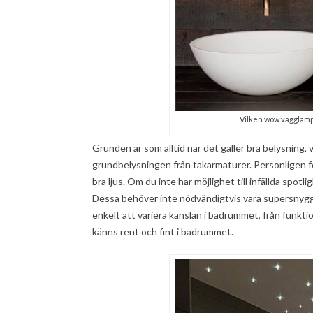
Vilken wow vägglamp
Grunden är som alltid när det gäller bra belysning,
grundbelysningen från takarmaturer. Personligen fö
bra ljus. Om du inte har möjlighet till infällda spot
Dessa behöver inte nödvändigtvis vara supersnygga
enkelt att variera känslan i badrummet, från funktio
känns rent och fint i badrummet.