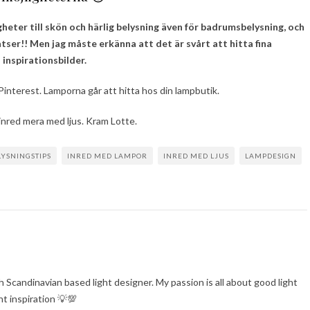
igheter till skön och härlig belysning även för badrumsbelysning, och
platser!! Men jag måste erkänna att det är svårt att hitta fina
inspirationsbilder.
 Pinterest. Lamporna går att hitta hos din lampbutik.
inred mera med ljus. Kram Lotte.
LYSNINGSTIPS
INRED MED LAMPOR
INRED MED LJUS
LAMPDESIGN
 Scandinavian based light designer. My passion is all about good light
ght inspiration 💡💯