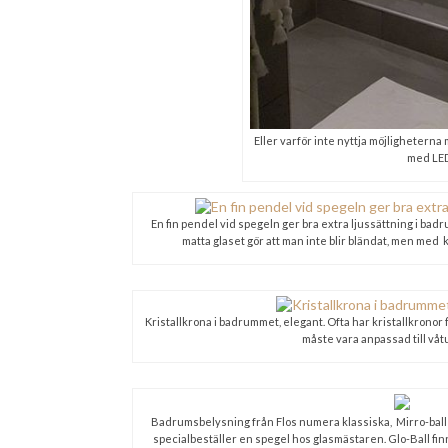
Eller varför inte nyttja möjlighetern
med LED 
En fin pendel vid spegeln ger bra extra ljussättning i ba
matta glaset gör att man inte blir bländat, men med 
Kristallkrona i badrummet, elegant. Ofta har kristallkronor 
måste vara anpassad till vå
Badrumsbelysning från Flos numera klassiska, Mirro-ball gå
specialbeställer en spegel hos glasmästaren. Glo-Ball fin