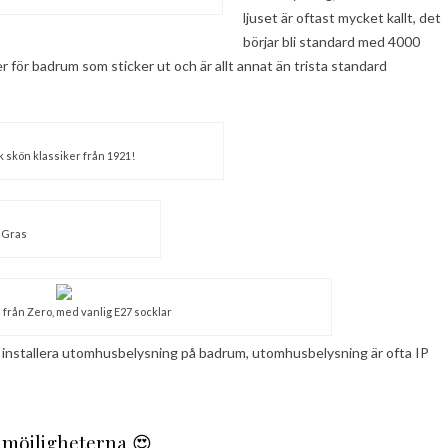
ljuset är oftast mycket kallt, det
börjar bli standard med 4000
 för badrum som sticker ut och är allt annat än trista standard
skön klassiker från 1921!
p Gras
från Zero, med vanlig E27 socklar
t att installera utomhusbelysning på badrum, utomhusbelysning är ofta IP
 möjligheterna 😍