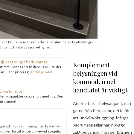
a med LED, här som en underbar stjärnhimmel av Linda Wallgren,
fiber och infällda spot vid hyllan.
Komplement
drummet. Denna är från danska Nuura, det
belysningen vid
kan ljuset justeras;
Anoli 1 pendel
kommoden och
handfatet är viktigt.
fler ljuspunkter och ger bra med ljus. Den
tutrymmen!
Ansiktet skall belysas jämt, och
gärna från flera sidor, detta för
att undvika skuggning. Många
badrumsspeglar har inbyggd
r att infälla i din spegel, perfekt om du
ns även för att placera bredvid spegeln.
LED-belysning, man ser bra men