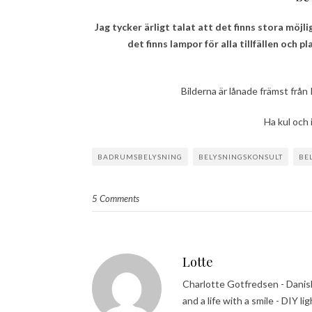
Jag tycker ärligt talat att det finns stora möjl
det finns lampor för alla tillfällen och 
Bilderna är lånade främst från
Ha kul och 
BADRUMSBELYSNING
BELYSNINGSKONSULT
BE
5 Comments
Lotte
Charlotte Gotfredsen - Danish
and a life with a smile - DIY li