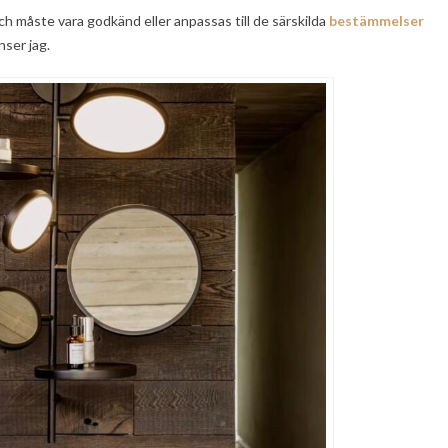
ch måste vara godkänd eller anpassas till de särskilda
bestämmelser
nser jag.