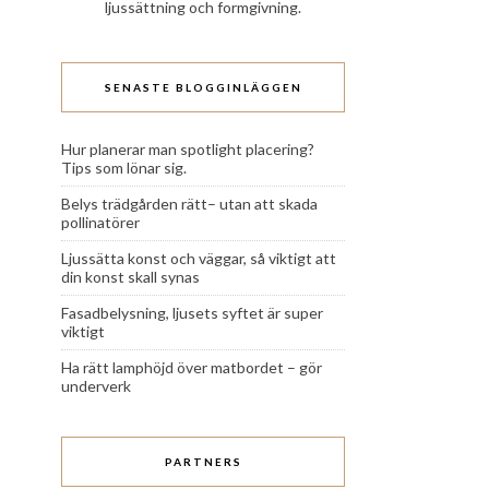
ljussättning och formgivning.
SENASTE BLOGGINLÄGGEN
Hur planerar man spotlight placering?
Tips som lönar sig.
Belys trädgården rätt– utan att skada
pollinatörer
Ljussätta konst och väggar, så viktigt att
din konst skall synas
Fasadbelysning, ljusets syftet är super
viktigt
Ha rätt lamphöjd över matbordet – gör
underverk
PARTNERS