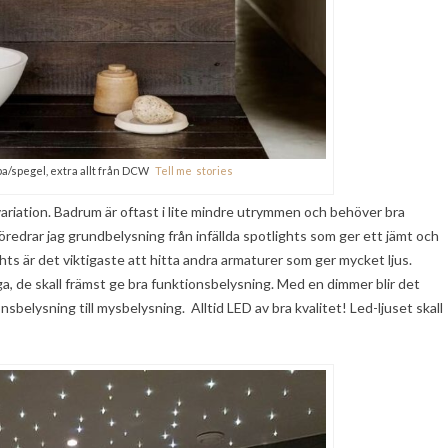
a/spegel, extra allt från DCW
Tell me stories
 variation. Badrum är oftast i lite mindre utrymmen och behöver bra
redrar jag grundbelysning från infällda spotlights som ger ett jämt och
lights är det viktigaste att hitta andra armaturer som ger mycket ljus.
, de skall främst ge bra funktionsbelysning. Med en dimmer blir det
nsbelysning till mysbelysning. Alltid LED av bra kvalitet! Led-ljuset skall