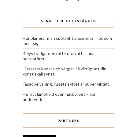
SENASTE BLOGGINLÄGGEN
Hur planerar man spotlight placering? Tips som
lönar sig.
Belys trädgården rätt– utan att skada
pollinatörer
Ljussätta konst och väggar, så viktigt att din
konst skall synas
Fasadbelysning, ljusets syftet är super viktigt
Ha rätt lamphöjd över matbordet – gör
underverk
PARTNERS