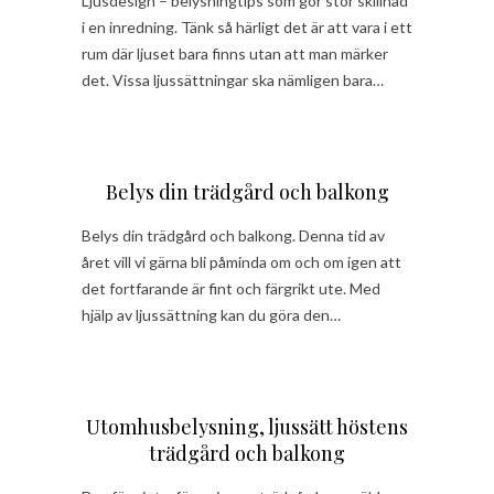
Ljusdesign – belysningtips som gör stor skillnad
i en inredning. Tänk så härligt det är att vara i ett
rum där ljuset bara finns utan att man märker
det. Vissa ljussättningar ska nämligen bara…
Belys din trädgård och balkong
Belys din trädgård och balkong. Denna tid av
året vill vi gärna bli påminda om och om igen att
det fortfarande är fint och färgrikt ute. Med
hjälp av ljussättning kan du göra den…
Utomhusbelysning, ljussätt höstens
trädgård och balkong