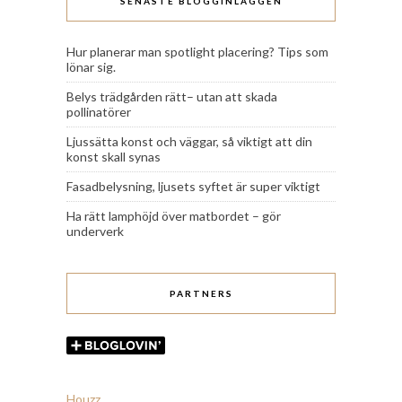
SENASTE BLOGGINLÄGGEN
Hur planerar man spotlight placering? Tips som
lönar sig.
Belys trädgården rätt– utan att skada
pollinatörer
Ljussätta konst och väggar, så viktigt att din
konst skall synas
Fasadbelysning, ljusets syftet är super viktigt
Ha rätt lamphöjd över matbordet – gör
underverk
PARTNERS
Houzz