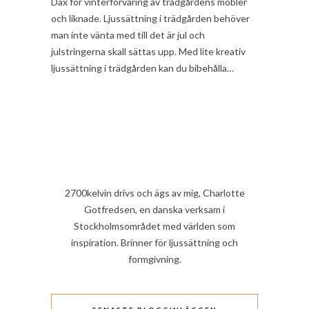
Dax för vinterförvaring av trädgårdens möbler
och liknade. Ljussättning i trädgården behöver
man inte vänta med till det är jul och
julstringerna skall sättas upp. Med lite kreativ
ljussättning i trädgården kan du bibehålla…
2700kelvin drivs och ägs av mig, Charlotte
Gotfredsen, en danska verksam i
Stockholmsområdet med världen som
inspiration. Brinner för ljussättning och
formgivning.