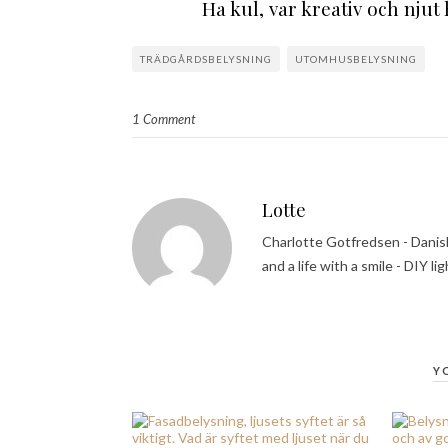
Ha kul, var kreativ och njut höst
TRÄDGÅRDSBELYSNING
UTOMHUSBELYSNING
1 Comment
Lotte
Charlotte Gotfredsen - Danish
and a life with a smile - DIY li
Y