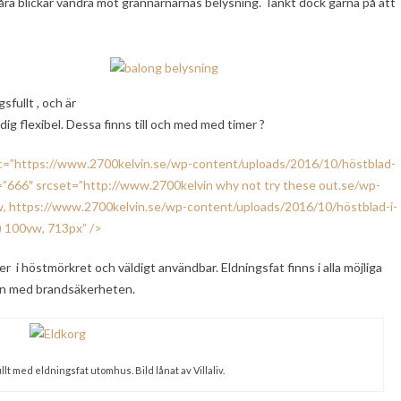
åra blickar vandra mot grannarnarnas belysning. Tänkt dock gärna på att
gsfullt , och är
dig flexibel. Dessa finns till och med med timer ?
src=”https://www.2700kelvin.se/wp-content/uploads/2016/10/höstblad-
ght=”666″ srcset=”http://www.2700kelvin
why not try these out
.se/wp-
w, https://www.2700kelvin.se/wp-content/uploads/2016/10/höstblad-i-
) 100vw, 713px” />
r i höstmörkret och väldigt användbar. Eldningsfat finns i alla möjliga
ann med brandsäkerheten.
lt med eldningsfat utomhus. Bild lånat av Villaliv.