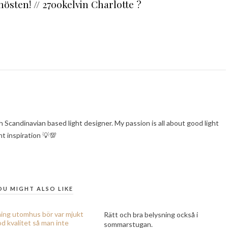
en! // 2700kelvin Charlotte ?
 Scandinavian based light designer. My passion is all about good light
ght inspiration 💡💯
OU MIGHT ALSO LIKE
Rätt och bra belysning också i
sommarstugan.