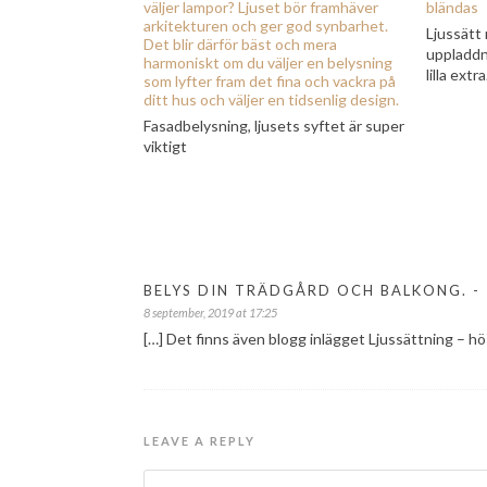
Ljussätt
uppladdn
lilla extra
Fasadbelysning, ljusets syftet är super
viktigt
BELYS DIN TRÄDGÅRD OCH BALKONG. -
8 september, 2019 at 17:25
[…] Det finns även blogg inlägget Ljussättning – h
LEAVE A REPLY