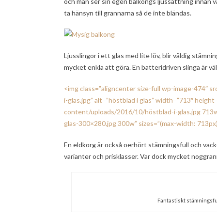
och man ser sin egen balkongs ljussättning innan v
ta hänsyn till grannarna så de inte bländas.
Ljusslingor i ett glas med lite löv, blir väldig stämnin
mycket enkla att göra. En batteridriven slinga är väl
<img class=”aligncenter size-full wp-image-474″ 
i-glas.jpg” alt=”höstblad i glas” width=”713″ hei
content/uploads/2016/10/höstblad-i-glas.jpg 713
glas-300×280.jpg 300w” sizes=”(max-width: 713px
En eldkorg är också oerhört stämningsfull och vacke
varianter och prisklasser. Var dock mycket noggr
Fantastiskt stämningsful