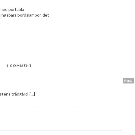
 med portabla
ingsbara bordslampor, det
.
1 COMMENT
Reply
östens trädgård […]