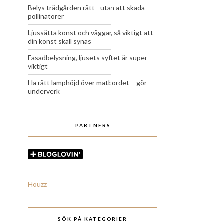
Belys trädgården rätt– utan att skada
pollinatörer
Ljussätta konst och väggar, så viktigt att
din konst skall synas
Fasadbelysning, ljusets syftet är super
viktigt
Ha rätt lamphöjd över matbordet – gör
underverk
PARTNERS
Houzz
SÖK PÅ KATEGORIER