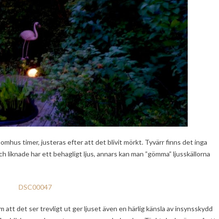
hus timer, justeras efter att det blivit mörkt. Tyvärr finns det inga
ch liknade har ett behagligt ljus, annars kan man ”gömma” ljusskällorna
 att det ser trevligt ut ger ljuset även en härlig känsla av insynsskydd