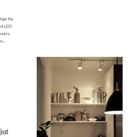
igt för
ed LED-
jusets
ten…
jut