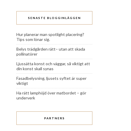
SENASTE BLOGGINLÄGGEN
Hur planerar man spotlight placering?
Tips som lönar sig.
Belys trädgården rätt– utan att skada
pollinatörer
Ljussätta konst och väggar, så viktigt att
din konst skall synas
Fasadbelysning, ljusets syftet är super
viktigt
Ha rätt lamphöjd över matbordet – gör
underverk
PARTNERS