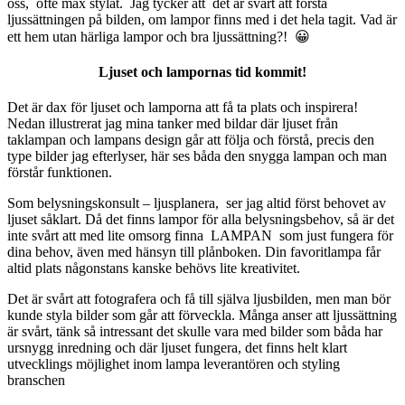
oss, ofte max stylat. Jag tycker att det är svårt att förstå
ljussättningen på bilden, om lampor finns med i det hela tagit. Vad är
ett hem utan härliga lampor och bra ljussättning?! 😀
Ljuset och lampornas tid kommit!
Det är dax för ljuset och lamporna att få ta plats och inspirera!
Nedan illustrerat jag mina tanker med bildar där ljuset från
taklampan och lampans design går att följa och förstå, precis den
type bilder jag efterlyser, här ses båda den snygga lampan och man
förstår funktionen.
Som belysningskonsult – ljusplanera, ser jag altid först behovet av
ljuset såklart. Då det finns lampor för alla belysningsbehov, så är det
inte svårt att med lite omsorg finna LAMPAN som just fungera för
dina behov, även med hänsyn till plånboken. Din favoritlampa får
altid plats någonstans kanske behövs lite kreativitet.
Det är svårt att fotografera och få till själva ljusbilden, men man bör
kunde styla bilder som går att förveckla. Många anser att ljussättning
är svårt, tänk så intressant det skulle vara med bilder som båda har
ursnygg inredning och där ljuset fungera, det finns helt klart
utvecklings möjlighet inom lampa leverantören och styling
branschen