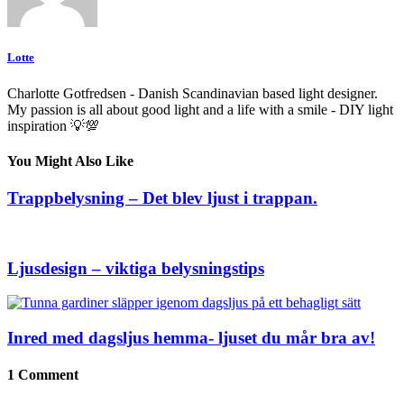
Lotte
Charlotte Gotfredsen - Danish Scandinavian based light designer.
My passion is all about good light and a life with a smile - DIY light
inspiration 💡💯
You Might Also Like
Trappbelysning – Det blev ljust i trappan.
Ljusdesign – viktiga belysningstips
Inred med dagsljus hemma- ljuset du mår bra av!
1 Comment