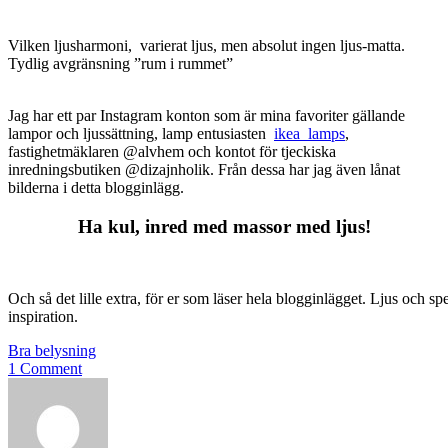
Vilken ljusharmoni, varierat ljus, men absolut ingen ljus-matta.
Tydlig avgränsning ”rum i rummet”
Jag har ett par Instagram konton som är mina favoriter gällande
lampor och ljussättning, lamp entusiasten
ikea_lamps
,
fastighetmäklaren @alvhem och kontot för tjeckiska
inredningsbutiken @dizajnholik. Från dessa har jag även lånat
bilderna i detta blogginlägg.
Ha kul, inred med massor med ljus!
Och så det lille extra, för er som läser hela blogginlägget. Ljus och spe
inspiration.
Bra belysning
1 Comment