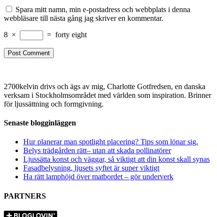
Spara mitt namn, min e-postadress och webbplats i denna
webbläsare till nästa gång jag skriver en kommentar.
8
×
=
forty eight
2700kelvin drivs och ägs av mig, Charlotte Gotfredsen, en danska
verksam i Stockholmsområdet med världen som inspiration. Brinner
för ljussättning och formgivning.
Senaste blogginläggen
Hur planerar man spotlight placering? Tips som lönar sig.
Belys trädgården rätt– utan att skada pollinatörer
Ljussätta konst och väggar, så viktigt att din konst skall synas
Fasadbelysning, ljusets syftet är super viktigt
Ha rätt lamphöjd över matbordet – gör underverk
PARTNERS