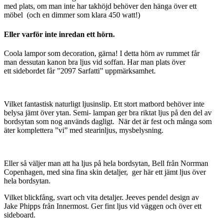
med plats, om man inte har takhöjd behöver den hänga över ett
möbel (och en dimmer som klara 450 watt!)
Eller varför inte inredan ett hörn.
Coola lampor som decoration, gärna! I detta hörn av rummet får
man dessutan kanon bra ljus vid soffan. Har man plats över
ett sidebordet får ”2097 Sarfatti” uppmärksamhet.
Vilket fantastisk naturligt ljusinslip. Ett stort matbord behöver inte
belysa jämt över ytan. Semi- lampan ger bra riktat ljus på den del av
bordsytan som nog används dagligt. När det är fest och många som
äter komplettera ”vi” med stearinljus, mysbelysning.
Eller så väljer man att ha ljus på hela bordsytan, Bell från Norrman
Copenhagen, med sina fina skin detaljer, ger här ett jämt ljus över
hela bordsytan.
Vilket blickfång, svart och vita detaljer. Jeeves pendel design av
Jake Phipps från Innermost. Ger fint ljus vid väggen och över ett
sideboard.