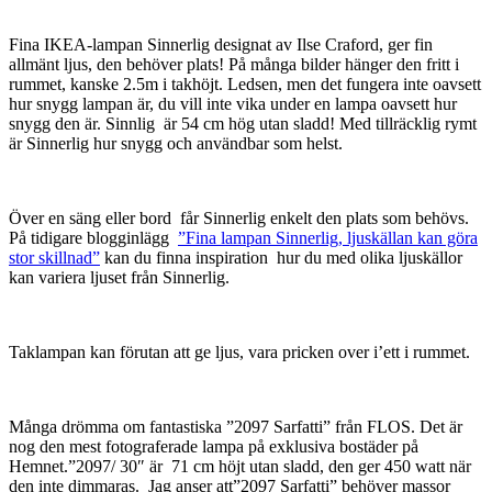
Fina IKEA-lampan Sinnerlig designat av Ilse Craford, ger fin
allmänt ljus, den behöver plats! På många bilder hänger den fritt i
rummet, kanske 2.5m i takhöjt. Ledsen, men det fungera inte oavsett
hur snygg lampan är, du vill inte vika under en lampa oavsett hur
snygg den är. Sinnlig är 54 cm hög utan sladd! Med tillräcklig rymt
är Sinnerlig hur snygg och användbar som helst.
Över en säng eller bord får Sinnerlig enkelt den plats som behövs.
På tidigare blogginlägg
”
Fina lampan Sinnerlig, ljuskällan kan göra
stor skillnad”
kan du finna inspiration hur du med olika ljuskällor
kan variera ljuset från Sinnerlig.
Taklampan kan förutan att ge ljus, vara pricken over i’ett i rummet.
Många drömma om fantastiska ”2097 Sarfatti” från FLOS. Det är
nog den mest fotograferade lampa på exklusiva bostäder på
Hemnet.”2097/ 30″ är 71 cm höjt utan sladd, den ger 450 watt när
den inte dimmaras. Jag anser att”2097 Sarfatti” behöver massor