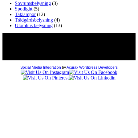
Sovrumsbelysning
(3)
Spotlight
(5)
Taklampor
(12)
Trädgårdsbelysning
(4)
Utomhus belysning
(13)
(C) 2019 - All Rights Reserved.
Hör av dig för att få rådgivning och tips, så riktar vi strålkastarna
mot dina behov och idéer! charlotte[a]2700kelvin[punkt]se eller ring
+46702000592
Social Media Integration
by
Acurax Wordpress Developers