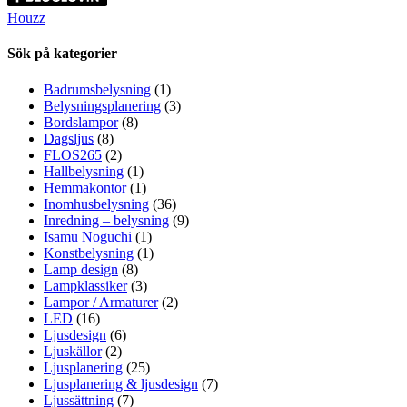
Houzz
Sök på kategorier
Badrumsbelysning
(1)
Belysningsplanering
(3)
Bordslampor
(8)
Dagsljus
(8)
FLOS265
(2)
Hallbelysning
(1)
Hemmakontor
(1)
Inomhusbelysning
(36)
Inredning – belysning
(9)
Isamu Noguchi
(1)
Konstbelysning
(1)
Lamp design
(8)
Lampklassiker
(3)
Lampor / Armaturer
(2)
LED
(16)
Ljusdesign
(6)
Ljuskällor
(2)
Ljusplanering
(25)
Ljusplanering & ljusdesign
(7)
Ljussättning
(7)