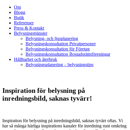
Om
Blogg
Butik
Referenser
Press & Kontakt
Belysningstjänster
Belysning- och ljusplanering
Belysningskonsultation Privatpersoner
Belysningskonsultation för Företag
Belysningskonsultation Bostadsrättsföreningar
Hållbarhet och återbruk
Belysningsplanering – belysningstips
Inspiration för belysning på
inredningsbild, saknas tyvärr!
Inspiration för belysning på inredningsbild, saknas tyvärr oftas. Vi
har så många härliga inspirations kanaler för inredning runt omkring