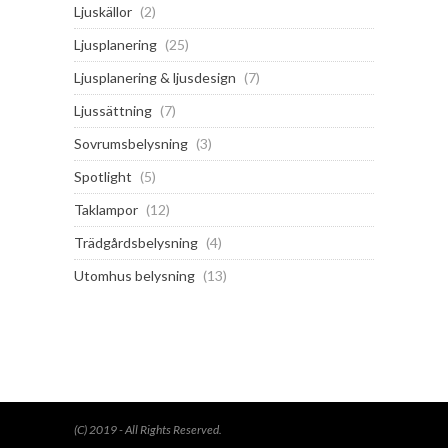
Ljuskällor
(2)
Ljusplanering
(25)
Ljusplanering & ljusdesign
(7)
Ljussättning
(7)
Sovrumsbelysning
(3)
Spotlight
(5)
Taklampor
(12)
Trädgårdsbelysning
(4)
Utomhus belysning
(13)
(C) 2019 - All Rights Reserved.