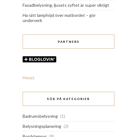
Fasadbelysning, ljusets syftet är super viktigt
Ha rätt lamphöjd över matbordet – gör
underverk
PARTNERS
Houzz
SÖK PÅ KATEGORIER
Badrumsbelysning
(1)
Belysningsplanering
(3)
Bordslampor
(8)