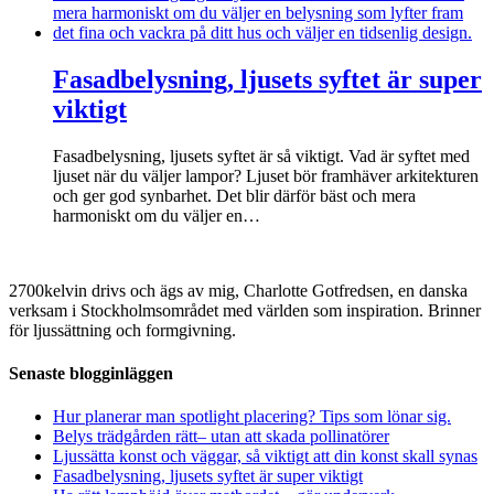
Fasadbelysning, ljusets syftet är super
viktigt
Fasadbelysning, ljusets syftet är så viktigt. Vad är syftet med
ljuset när du väljer lampor? Ljuset bör framhäver arkitekturen
och ger god synbarhet. Det blir därför bäst och mera
harmoniskt om du väljer en…
2700kelvin drivs och ägs av mig, Charlotte Gotfredsen, en danska
verksam i Stockholmsområdet med världen som inspiration. Brinner
för ljussättning och formgivning.
Senaste blogginläggen
Hur planerar man spotlight placering? Tips som lönar sig.
Belys trädgården rätt– utan att skada pollinatörer
Ljussätta konst och väggar, så viktigt att din konst skall synas
Fasadbelysning, ljusets syftet är super viktigt