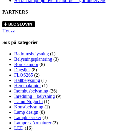
Ha rätt lamphöjd över matbordet – gör underverk
PARTNERS
Houzz
Sök på kategorier
Badrumsbelysning
(1)
Belysningsplanering
(3)
Bordslampor
(8)
Dagsljus
(8)
FLOS265
(2)
Hallbelysning
(1)
Hemmakontor
(1)
Inomhusbelysning
(36)
Inredning – belysning
(9)
Isamu Noguchi
(1)
Konstbelysning
(1)
Lamp design
(8)
Lampklassiker
(3)
Lampor / Armaturer
(2)
LED
(16)