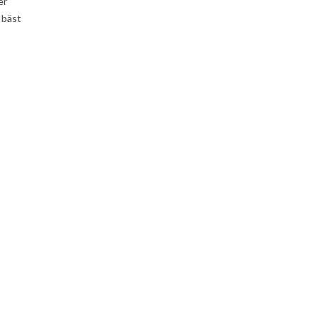
er
 bäst