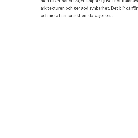
med ljuset när du väljer lampor? Ljuset bör framhäv
arkitekturen och ger god synbarhet. Det blir därför
och mera harmoniskt om du väljer en…