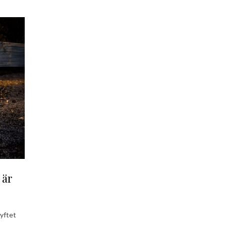
 är
syftet