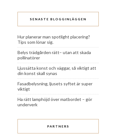
SENASTE BLOGGINLÄGGEN
Hur planerar man spotlight placering?
Tips som lönar sig.
Belys trädgården rätt– utan att skada
pollinatörer
Ljussätta konst och väggar, så viktigt att
din konst skall synas
Fasadbelysning, ljusets syftet är super
viktigt
Ha rätt lamphöjd över matbordet – gör
underverk
PARTNERS